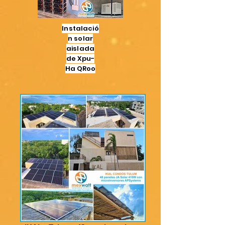
Instalació
n solar
aislada
de Xpu-
Ha QRoo